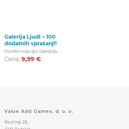
Galerija Ljudi – 100
dodatnih vprašanj!!
Osvežite svojo igro Galerija ljudi z 100 dodatnimi vprašanji. Galerija ljudi je namizna igra za 3–6 igralcev, ki na zabaven način ustvarja nove vezi med prijatelji in preko vprašanj preverja, kako dobro se v resnici poznamo med sabo
9,99
€
Value Add Games, d. o. o.
Mestinje 2B,