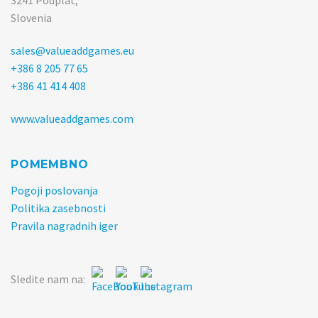
3241 Podplat,
Slovenia
sales@valueaddgames.eu
+386 8 205 77 65
+386 41 414 408
www.valueaddgames.com
POMEMBNO
Pogoji poslovanja
Politika zasebnosti
Pravila nagradnih iger
Sledite nam na: