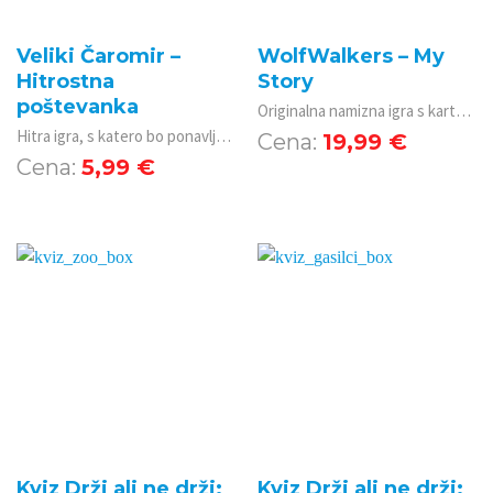
Veliki Čaromir –
WolfWalkers – My
Hitrostna
Story
poštevanka
Originalna namizna igra s kartami za dva igralca, ki vas bo s čudovitimi ilustracijami popeljala v svet filma WolfWalkers. Igra vsebuje tudi dodatek. Slovenska pravila so na voljo v elektronski obliki.
Hitra igra, s katero bo ponavljanje poštevanke prava zabava!
19,99
€
5,99
€
Kviz Drži ali ne drži:
Kviz Drži ali ne drži: