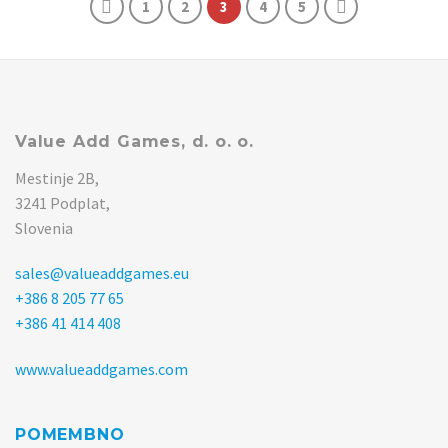
1
2
3
4
5
Value Add Games, d. o. o.
Mestinje 2B,
3241 Podplat,
Slovenia
sales@valueaddgames.eu
+386 8 205 77 65
+386 41 414 408
www.valueaddgames.com
POMEMBNO