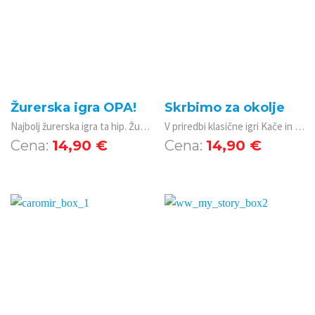
Žurerska igra OPA!
Skrbimo za okolje
Najbolj žurerska igra ta hip. Žur z najljubšo pijačo in igro OPA! bo nepozaben!
V priredbi klasične igri Kače in lestve spoznavamo, na kakšne načine onesnažujemo okolje in kaj lahko storimo drugače, da bi bil naš svet čistejši in bi zasijal v vsej svoji lepoti.
14,90
€
14,90
€