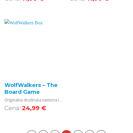
WolfWalkers – The
Board Game
Originalna družinska namizna igra s sodelovalnimi in tekmovalnimi različicami igranja, ki vas bo popeljala v čudoviti svet filma Wolfwalkers.
24,99
€